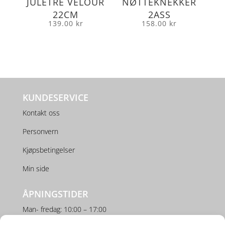
JULETRE VELOUR
NØTTEKNEKKER
22CM
2ASS
139.00
kr
158.00
kr
KUNDESERVICE
Kontakt oss
Personvern
Kjøpsbetingelser
Min side
ÅPNINGSTIDER
Man- fredag: 10:00 – 17:00