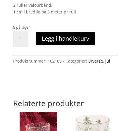
2 ruller velourbånd.
1 cm i bredde og 3 meter pr rull
8 på lager
Velona
Legg i handlekurv
hvitt/grått
velourbånd
antall
Produktnummer:
102100
Kategorier:
Diverse
,
jul
Relaterte produkter