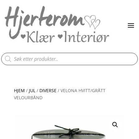
Products
search
HJEM
/
JUL
/
DIVERSE
/ VELONA HVITT/GRÅTT
VELOURBÅND