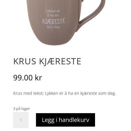
KRUS KJÆRESTE
99.00
kr
Krus med tekst; Lykken er å ha en kjæreste som deg.
3 på lager
krus
Legg i handlekurv
kjæreste
antall