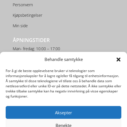
Personvern
Kjøpsbetingelser
Min side
ÅPNINGSTIDER
Man- fredag: 10:00 – 17:00
Behandle samtykke
Lørdag: 10:00 – 16:00
For å gi de beste opplevelsene bruker vi teknologier som
SOSIALE MEDIER
informasjonskapsler for å lagre og/eller få tilgang til enhetsinformasjon.
Å samtykke til disse teknologiene vil tillate oss å behandle data som
nettleseratferd eller unike ID-er på dette nettstedet. Å ikke samtykke eller
trekke tilbake samtykke kan ha negativ innvirkning på visse egenskaper
og funksjoner.
Aksepter
Utviklet av
Digipos AS
Benekte