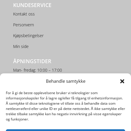
KUNDESERVICE
Kontakt oss
Personvern
Kjøpsbetingelser
Min side
ÅPNINGSTIDER
Man- fredag: 10:00 – 17:00
Lørdag: 10:00 – 16:00
Behandle samtykke
For å gi de beste opplevelsene bruker vi teknologier som
SOSIALE MEDIER
informasjonskapsler for å lagre og/eller få tilgang til enhetsinformasjon.
Å samtykke til disse teknologiene vil tillate oss å behandle data som
nettleseratferd eller unike ID-er på dette nettstedet. Å ikke samtykke eller
trekke tilbake samtykke kan ha negativ innvirkning på visse egenskaper
og funksjoner.