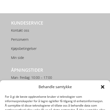
KUNDESERVICE
Kontakt oss
Personvern
Kjøpsbetingelser
Min side
ÅPNINGSTIDER
Man- fredag: 10:00 – 17:00
Behandle samtykke
Lørdag: 10:00 – 16:00
For å gi de beste opplevelsene bruker vi teknologier som
SOSIALE MEDIER
informasjonskapsler for å lagre og/eller få tilgang til enhetsinformasjon.
Å samtykke til disse teknologiene vil tillate oss å behandle data som
nettleseratferd eller unike ID-er på dette nettstedet. Å ikke samtykke eller