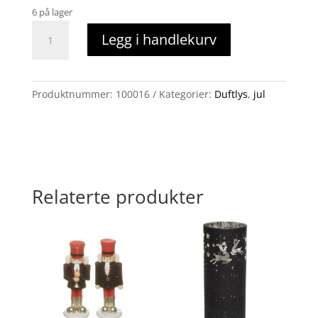
6 på lager
duftlys
Legg i handlekurv
hvit
julen
antall
Produktnummer:
100016
Kategorier:
Duftlys
,
jul
Relaterte produkter