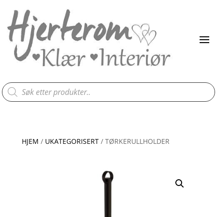
Products
search
HJEM
/
UKATEGORISERT
/ TØRKERULLHOLDER