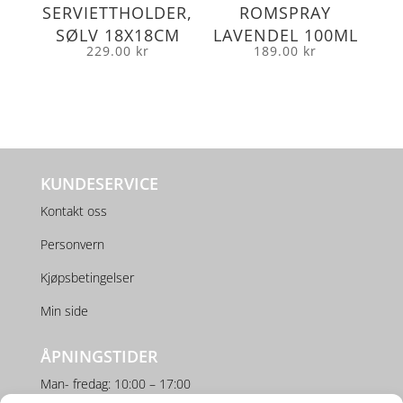
SERVIETTHOLDER,
ROMSPRAY
SØLV 18X18CM
LAVENDEL 100ML
229.00
kr
189.00
kr
KUNDESERVICE
Kontakt oss
Personvern
Kjøpsbetingelser
Min side
ÅPNINGSTIDER
Man- fredag: 10:00 – 17:00