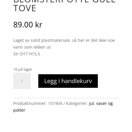
TOVE
89.00
kr
Laget av solid plastmateriale, så her er det ikke noe
vann som lekker ut
Str D17 H15,5
16 på lager
Blomsterpotte
Legg i handlekurv
gull
TOVE
antall
Produktnummer:
101904
Kategorier:
jul
,
vaser og
potter