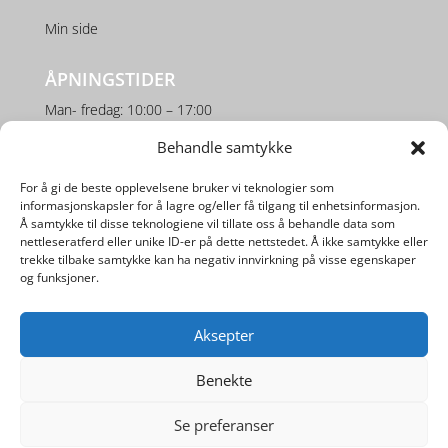
Min side
ÅPNINGSTIDER
Man- fredag: 10:00 – 17:00
Lørdag: 10:00 – 16:00
Behandle samtykke
For å gi de beste opplevelsene bruker vi teknologier som
SOSIALE MEDIER
informasjonskapsler for å lagre og/eller få tilgang til enhetsinformasjon.
Å samtykke til disse teknologiene vil tillate oss å behandle data som
nettleseratferd eller unike ID-er på dette nettstedet. Å ikke samtykke eller
trekke tilbake samtykke kan ha negativ innvirkning på visse egenskaper
og funksjoner.
Aksepter
Utviklet av
Digipos AS
Benekte
Se preferanser