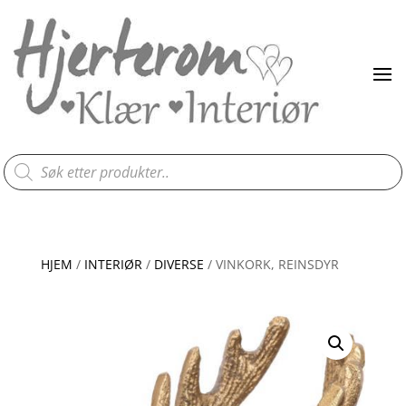
Products
search
HJEM
/
INTERIØR
/
DIVERSE
/ VINKORK, REINSDYR