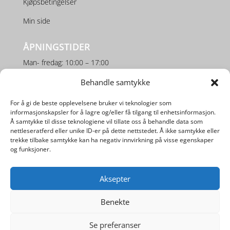
Kjøpsbetingelser
Min side
ÅPNINGSTIDER
Man- fredag: 10:00 – 17:00
Lørdag: 10:00 – 16:00
Behandle samtykke
For å gi de beste opplevelsene bruker vi teknologier som
SOSIALE MEDIER
informasjonskapsler for å lagre og/eller få tilgang til enhetsinformasjon.
Å samtykke til disse teknologiene vil tillate oss å behandle data som
nettleseratferd eller unike ID-er på dette nettstedet. Å ikke samtykke eller
trekke tilbake samtykke kan ha negativ innvirkning på visse egenskaper
og funksjoner.
Aksepter
Utviklet av
Digipos AS
Benekte
Se preferanser