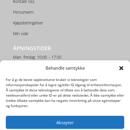
Kontakt oss
Personvern
Kjøpsbetingelser
Min side
ÅPNINGSTIDER
Man- fredag: 10:00 – 17:00
Lørdag: 10:00 – 16:00
Behandle samtykke
For å gi de beste opplevelsene bruker vi teknologier som
SOSIALE MEDIER
informasjonskapsler for å lagre og/eller få tilgang til enhetsinformasjon.
Å samtykke til disse teknologiene vil tillate oss å behandle data som
nettleseratferd eller unike ID-er på dette nettstedet. Å ikke samtykke eller
trekke tilbake samtykke kan ha negativ innvirkning på visse egenskaper
og funksjoner.
Aksepter
Utviklet av
Digipos AS