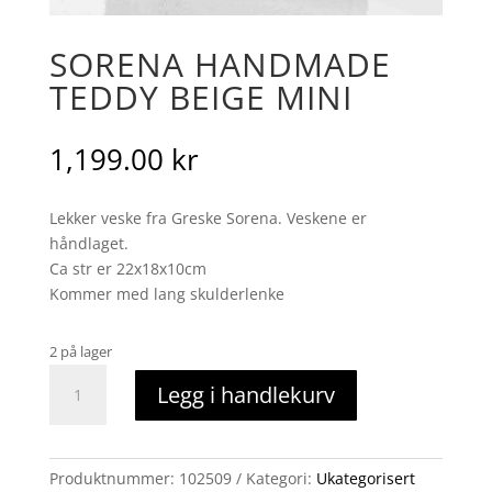
SORENA HANDMADE
TEDDY BEIGE MINI
1,199.00
kr
Lekker veske fra Greske Sorena. Veskene er
håndlaget.
Ca str er 22x18x10cm
Kommer med lang skulderlenke
2 på lager
Sorena
Legg i handlekurv
handmade
Teddy
beige
mini
Produktnummer:
102509
Kategori:
Ukategorisert