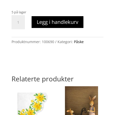
5 på lager
Servietter
Legg i handlekurv
kyllinger
i
kurv
påske
Produktnummer:
100690
Kategori:
Påske
antall
Relaterte produkter