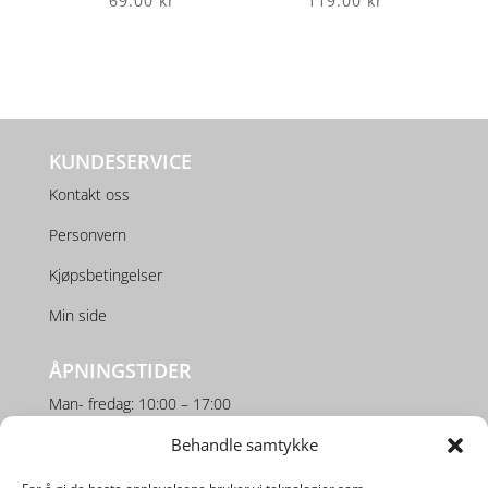
69.00
kr
119.00
kr
KUNDESERVICE
Kontakt oss
Personvern
Kjøpsbetingelser
Min side
ÅPNINGSTIDER
Man- fredag: 10:00 – 17:00
Behandle samtykke
Lørdag: 10:00 – 16:00