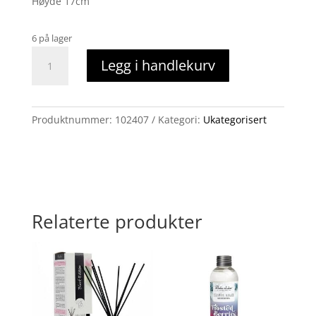
Høyde 17cm
6 på lager
Engel
Legg i handlekurv
rosa,
La-
vida
antall
Produktnummer:
102407
Kategori:
Ukategorisert
Relaterte produkter