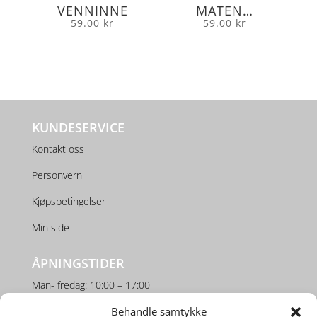
VENNINNE
MATEN…
59.00
kr
59.00
kr
KUNDESERVICE
Kontakt oss
Personvern
Kjøpsbetingelser
Min side
ÅPNINGSTIDER
Man- fredag: 10:00 – 17:00
Behandle samtykke
Lørdag: 10:00 – 16:00