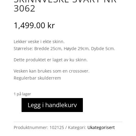
3062
1,499.00
kr
Lekker veske i ekte skinn.
Størrelse: Bredde 25cm, Høyde 29cm, Dybde 5cm.
Dette produktet er laget av ku skinn.
Vesken kan brukes som en crossover.
Regulerbar skulderrem
1 på lager
Legg i handlekurv
skinnveske
svart
nr
Produktnummer:
102125
Kategori:
Ukategorisert
3062