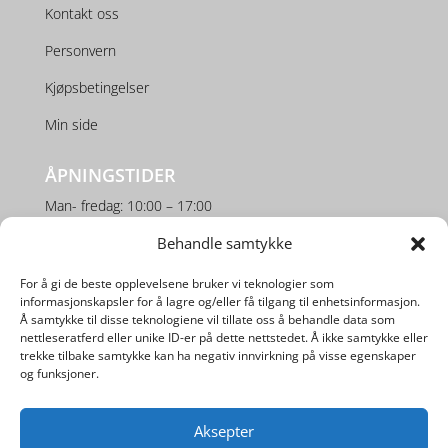
Kontakt oss
Personvern
Kjøpsbetingelser
Min side
ÅPNINGSTIDER
Man- fredag: 10:00 – 17:00
Lørdag: 10:00 – 16:00
Behandle samtykke
For å gi de beste opplevelsene bruker vi teknologier som
SOSIALE MEDIER
informasjonskapsler for å lagre og/eller få tilgang til enhetsinformasjon.
Å samtykke til disse teknologiene vil tillate oss å behandle data som
nettleseratferd eller unike ID-er på dette nettstedet. Å ikke samtykke eller
trekke tilbake samtykke kan ha negativ innvirkning på visse egenskaper
og funksjoner.
Aksepter