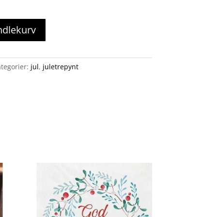
ndlekurv
tegorier:
jul
,
juletrepynt