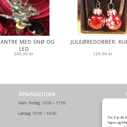
RANTRE MED SNØ OG
JULEØREDOBBER, KU
LED
349.00
kr
129.00
kr
ÅPNINGSTIDER
Man- fredag: 10:00 – 17:00
Lørdag: 10:00 – 16:00
For å gi de 
lagre og/ell