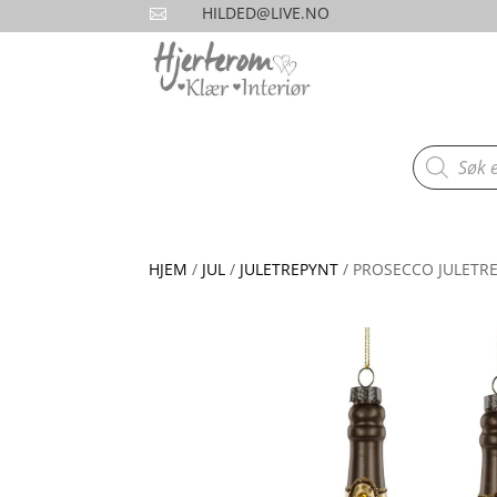
HILDED@LIVE.NO

Products
search
HJEM
/
JUL
/
JULETREPYNT
/ PROSECCO JULETR