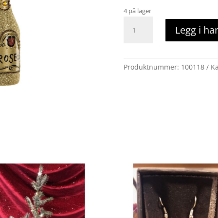
4 på lager
prosecco
Legg i ha
juletrepynt
antall
Produktnummer:
100118
Ka