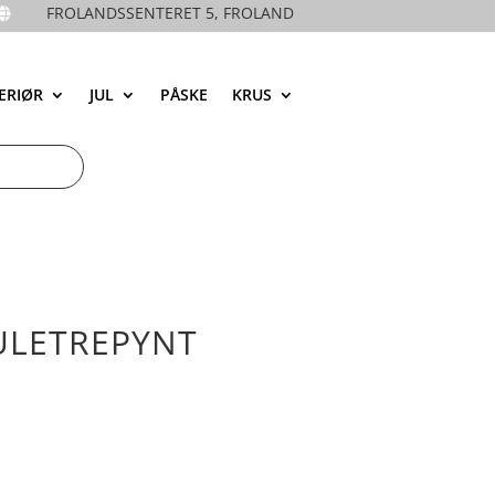
FROLANDSSENTERET 5, FROLAND

ERIØR
JUL
PÅSKE
KRUS
ULETREPYNT