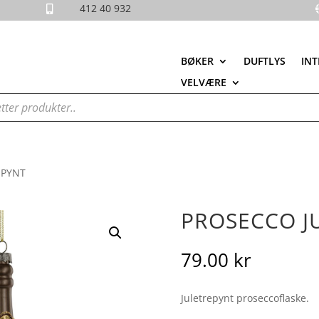
412 40 932

BØKER
DUFTLYS
INT
VELVÆRE
EPYNT
PROSECCO J
79.00
kr
Juletrepynt proseccoflaske.