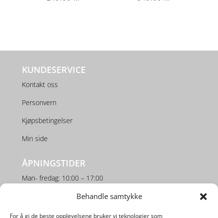
KUNDESERVICE
Kontakt oss
Personvern
Kjøpsbetingelser
Min side
ÅPNINGSTIDER
Man- fredag: 10:00 – 17:00
Behandle samtykke
Lørdag: 10:00 – 16:00
For å gi de beste opplevelsene bruker vi teknologier som