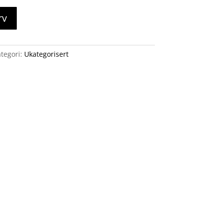
rv
tegori:
Ukategorisert