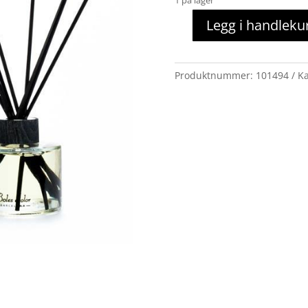
Legg i handleku
Black
Edition
125ml
Produktnummer:
101494
Ka
White
tulip
antall