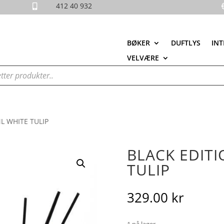
412 40 932

BØKER
DUFTLYS
INT
VELVÆRE
L WHITE TULIP
BLACK EDIT
TULIP
329.00
kr
1 på lager