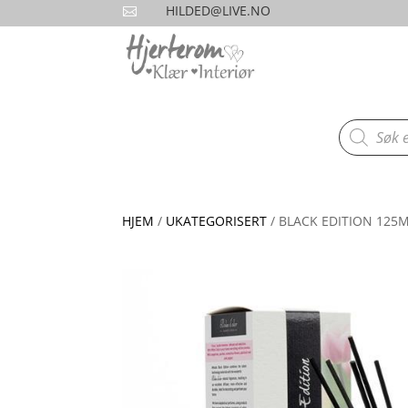
HILDED@LIVE.NO

Products
search
HJEM
/
UKATEGORISERT
/ BLACK EDITION 125M