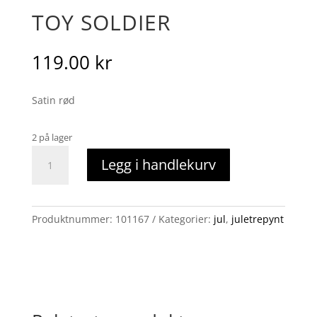
TOY SOLDIER
119.00
kr
Satin rød
2 på lager
toy
Legg i handlekurv
soldier
antall
Produktnummer:
101167
Kategorier:
jul
,
juletrepynt