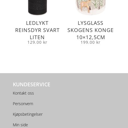
LEDLYKT
LYSGLASS
REINSDYR SVART
SKOGENS KONGE
LITEN
10×12,5CM
129.00
kr
199.00
kr
KUNDESERVICE
Kontakt oss
Personvern
Kjøpsbetingelser
Min side