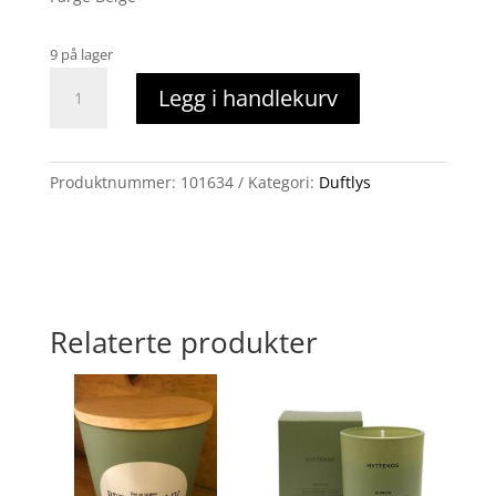
9 på lager
Duftlys
Legg i handlekurv
kollega
beige
antall
Produktnummer:
101634
Kategori:
Duftlys
Relaterte produkter