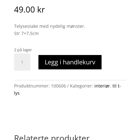
49.00
kr
Telysestake med nydelig mønster.
Str 7×7,5cm
2 på lager
telysestake
Legg i handlekurv
hvit
antall
Produktnummer:
100606
Kategorier:
interiør
,
til t-
lys
Relaterte produkter