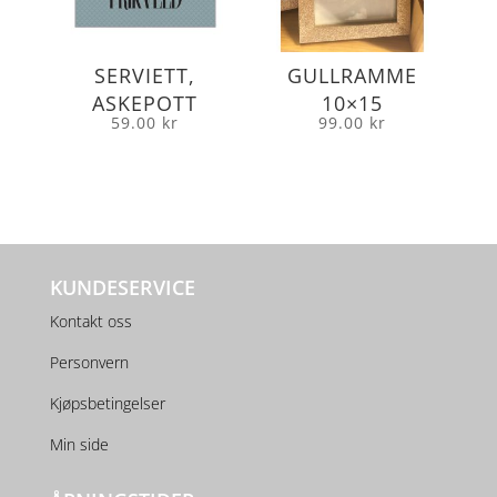
SERVIETT,
GULLRAMME
ASKEPOTT
10×15
59.00
kr
99.00
kr
KUNDESERVICE
Kontakt oss
Personvern
Kjøpsbetingelser
Min side