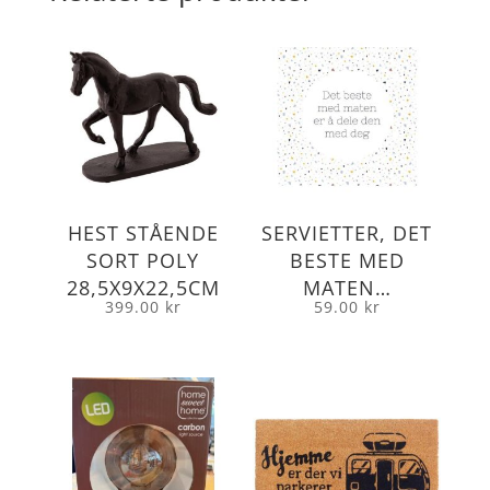
HEST STÅENDE
SERVIETTER, DET
SORT POLY
BESTE MED
28,5X9X22,5CM
MATEN…
399.00
kr
59.00
kr