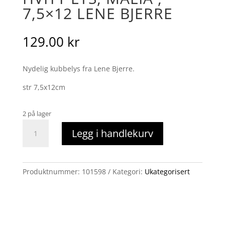
7,5×12 LENE BJERRE
129.00
kr
Nydelig kubbelys fra Lene Bjerre.
str 7,5x12cm
2 på lager
Hvitt
Legg i handlekurv
lys,
Malia
,
7,5x12
Produktnummer:
101598
Kategori:
Ukategorisert
Lene
Bjerre
antall