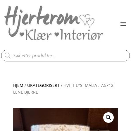
Products
search
HJEM
/
UKATEGORISERT
/ HVITT LYS, MALIA , 7,5×12
LENE BJERRE