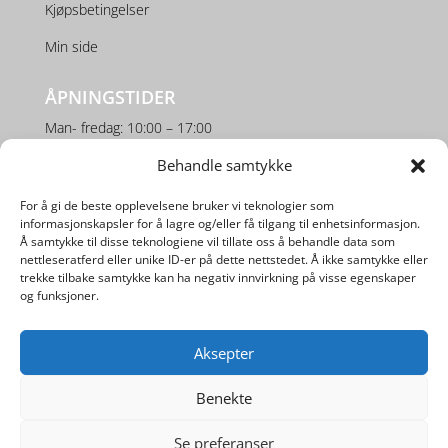
Kjøpsbetingelser
Min side
ÅPNINGSTIDER
Man- fredag: 10:00 – 17:00
Lørdag: 10:00 – 16:00
Behandle samtykke
For å gi de beste opplevelsene bruker vi teknologier som
SOSIALE MEDIER
informasjonskapsler for å lagre og/eller få tilgang til enhetsinformasjon.
Å samtykke til disse teknologiene vil tillate oss å behandle data som
nettleseratferd eller unike ID-er på dette nettstedet. Å ikke samtykke eller
trekke tilbake samtykke kan ha negativ innvirkning på visse egenskaper
og funksjoner.
Aksepter
Utviklet av
Digipos AS
Benekte
Se preferanser