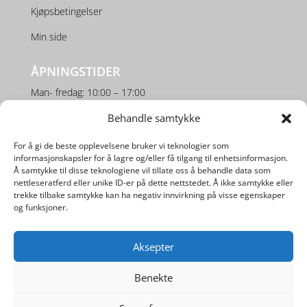
Kjøpsbetingelser
Min side
ÅPNINGSTIDER
Man- fredag: 10:00 – 17:00
Lørdag: 10:00 – 16:00
Behandle samtykke
For å gi de beste opplevelsene bruker vi teknologier som
SOSIALE MEDIER
informasjonskapsler for å lagre og/eller få tilgang til enhetsinformasjon.
Å samtykke til disse teknologiene vil tillate oss å behandle data som
nettleseratferd eller unike ID-er på dette nettstedet. Å ikke samtykke eller
trekke tilbake samtykke kan ha negativ innvirkning på visse egenskaper
og funksjoner.
Aksepter
Utviklet av
Digipos AS
Benekte