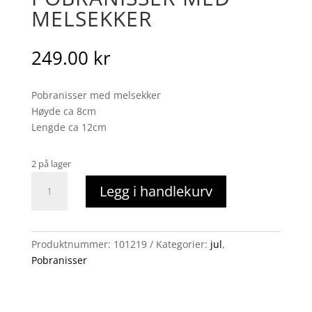
MELSEKKER
249.00
kr
Pobranisser med melsekker
Høyde ca 8cm
Lengde ca 12cm
2 på lager
Pobranisser
Legg i handlekurv
med
melsekker
antall
Produktnummer:
101219
Kategorier:
jul
,
Pobranisser