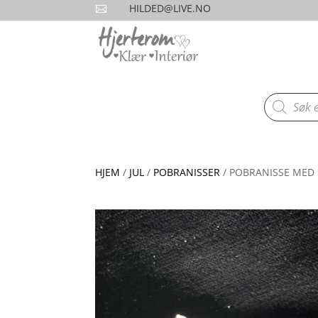
HILDED@LIVE.NO

Products
search
HJEM
/
JUL
/
POBRANISSER
/ POBRANISSE MED