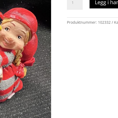
Legg i ha
med
høne
antall
Produktnummer:
102332
Ka