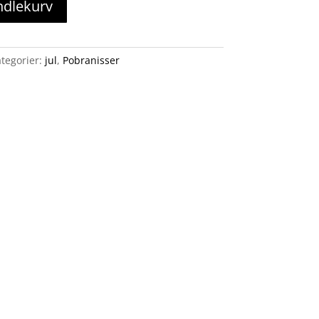
ndlekurv
tegorier:
jul
,
Pobranisser