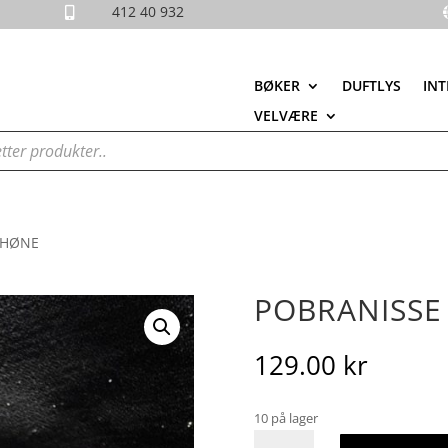
412 40 932

BØKER
DUFTLYS
INT
VELVÆRE
 HØNE
POBRANISSE
129.00
kr
10 på lager
Pobranisse