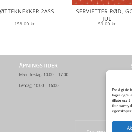
ØTTEKNEKKER 2ASS
SERVIETTER RØD, G
JUL
158.00
kr
59.00
kr
ÅPNINGSTIDER
Man- fredag: 10:00 – 17:00
Lørdag: 10:00 – 16:00
For å gi de 
lagre og/ell
tillate oss 
ikke samtykk
egenskaper 
Ak