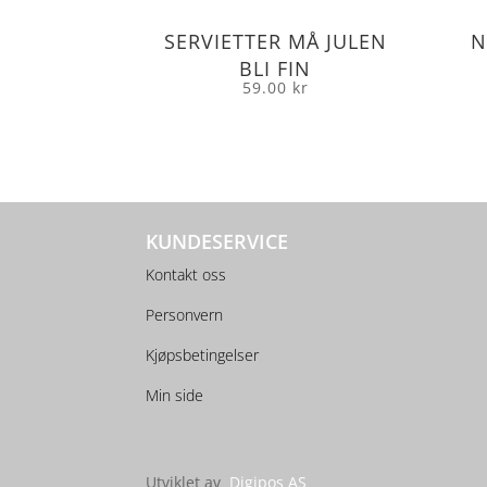
SERVIETTER MÅ JULEN
N
BLI FIN
59.00
kr
KUNDESERVICE
Kontakt oss
Personvern
Kjøpsbetingelser
Min side
Utviklet av
Digipos AS