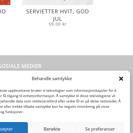
OD
SERVIETTER HVIT, GOD
JUL
59.00
kr
SOSIALE MEDIER
Behandle samtykke
beste opplevelsene bruker vi teknologier som informasjonskapsler for å
er få tilgang til enhetsinformasjon. Å samtykke til disse teknologiene vil
å behandle data som nettleseratferd eller unike ID-er på dette nettstedet. Å
e eller trekke tilbake samtykke kan ha negativ innvirkning på visse
og funksjoner.
septer
Benekte
Se preferanser