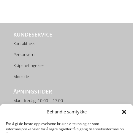
KUNDESERVICE
Kontakt oss
Personvern
Kjøpsbetingelser
Min side
ÅPNINGSTIDER
Man- fredag: 10:00 – 17:00
Behandle samtykke
Lørdag: 10:00 – 16:00
For å gi de beste opplevelsene bruker vi teknologier som
SOSIALE MEDIER
informasjonskapsler for å lagre og/eller få tilgang til enhetsinformasjon.