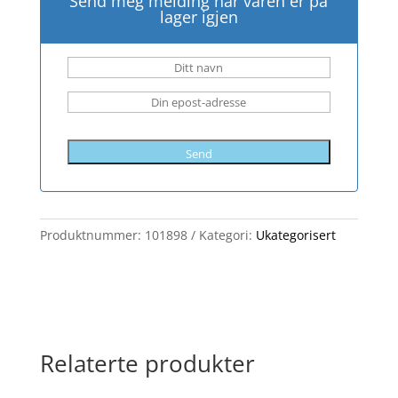
Send meg melding når varen er på
lager igjen
Send
Produktnummer:
101898
Kategori:
Ukategorisert
Relaterte produkter