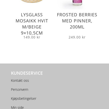
LYSGLASS
FROSTED BERRIES
MOSAIKK HVIT
MED PINNER,
M/BEIGE
200ML
9×10,5CM
149.00
kr
249.00
kr
KUNDESERVICE
Kontakt oss
Personvern
Kjøpsbetingelser
Min side