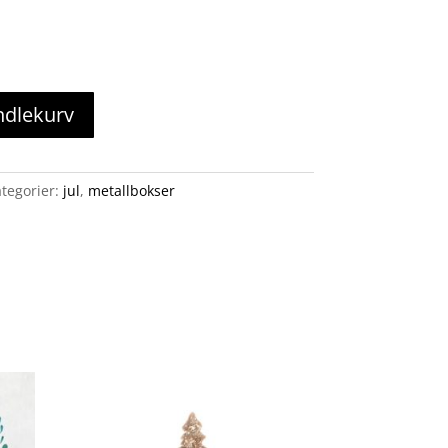
ndlekurv
tegorier:
jul
,
metallbokser