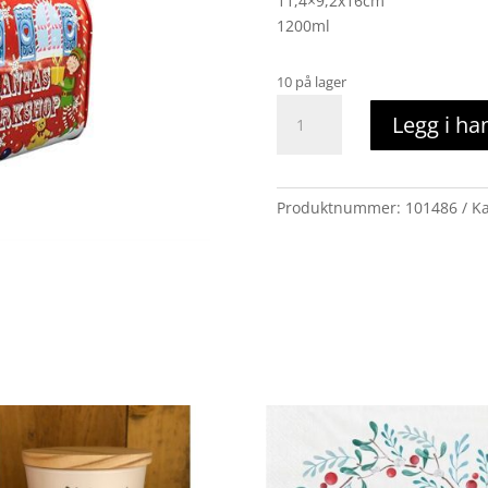
11,4×9,2x16cm
1200ml
10 på lager
Metallboks
Legg i ha
kakeboks
postkasse
rød
antall
Produktnummer:
101486
Ka