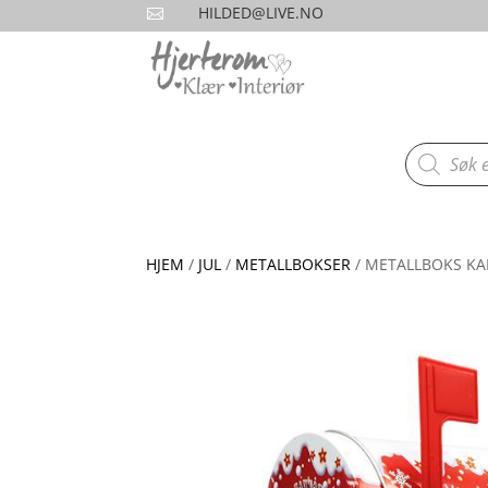
HILDED@LIVE.NO

Products
search
HJEM
/
JUL
/
METALLBOKSER
/ METALLBOKS KA