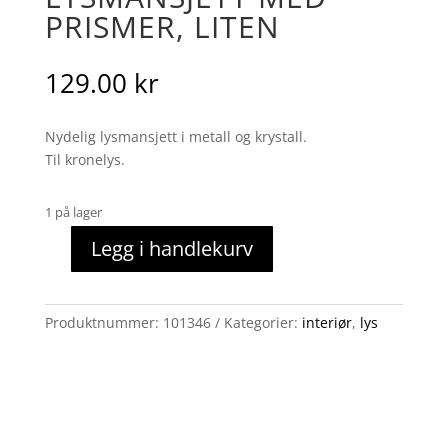
PRISMER, LITEN
129.00
kr
Nydelig lysmansjett i metall og krystall.
Til kronelys.
1 på lager
Legg i handlekurv
Lysmansjett
med
prismer,
Produktnummer:
101346
Kategorier:
interiør
,
lys
liten
antall