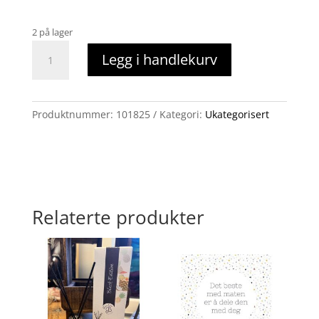
2 på lager
Hus
Legg i handlekurv
med
tak
til
å
Produktnummer:
101825
Kategori:
Ukategorisert
åpne
(skrin)
antall
Relaterte produkter