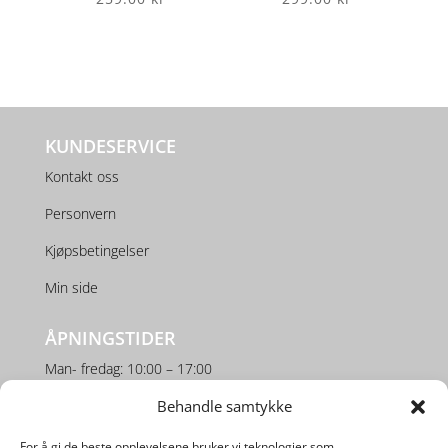
KUNDESERVICE
Kontakt oss
Personvern
Kjøpsbetingelser
Min side
ÅPNINGSTIDER
Man- fredag: 10:00 – 17:00
Behandle samtykke
Lørdag: 10:00 – 16:00
For å gi de beste opplevelsene bruker vi teknologier som