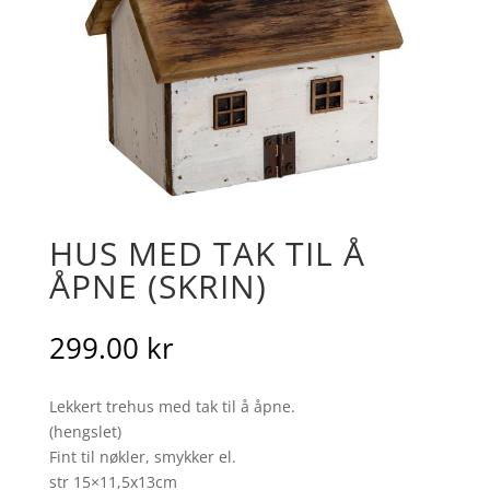
HUS MED TAK TIL Å
ÅPNE (SKRIN)
299.00
kr
Lekkert trehus med tak til å åpne.
(hengslet)
Fint til nøkler, smykker el.
str 15×11,5x13cm