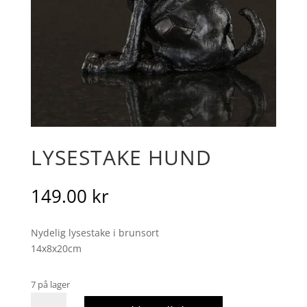
LYSESTAKE HUND
149.00
kr
Nydelig lysestake i brunsort
14x8x20cm
7 på lager
Lysestake