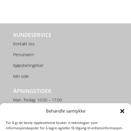
KUNDESERVICE
Kontakt oss
Personvern
Kjøpsbetingelser
Min side
ÅPNINGSTIDER
Man- fredag: 10:00 – 17:00
Lørdag: 10:00 – 16:00
Behandle samtykke
For å gi de beste opplevelsene bruker vi teknologier som
SOSIALE MEDIER
informasjonskapsler for å lagre og/eller få tilgang til enhetsinformasjon.