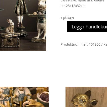
Lysestake, høne til kronelys
str 23x12x32cm
1 på lager
Legg i handleku
Lysestake
høne
gull/champ.
Produktnummer:
101800
Ka
stor
antall