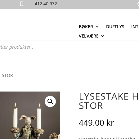
412 40 932

BØKER
DUFTLYS
INT
VELVÆRE
. STOR
LYSESTAKE 
STOR
449.00
kr