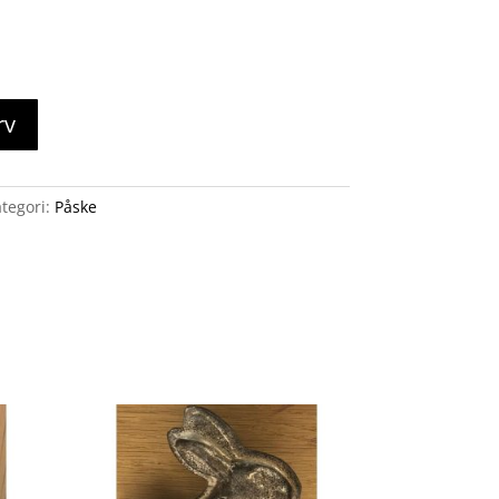
rv
tegori:
Påske