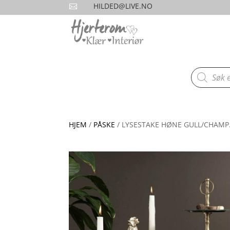
HILDED@LIVE.NO

Products
search
HJEM
/
PÅSKE
/ LYSESTAKE HØNE GULL/CHAMP