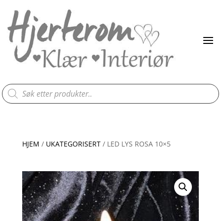
Products
search
HJEM
/
UKATEGORISERT
/ LED LYS ROSA 10×5