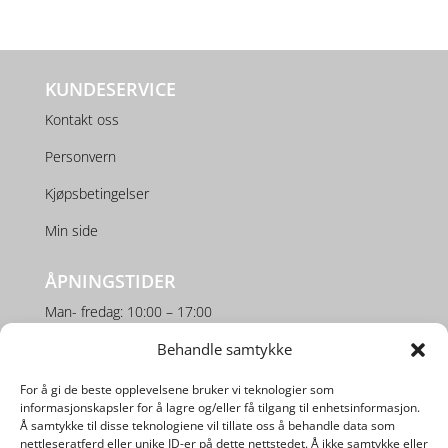
KUNDESERVICE
Kontakt oss
Personvern
Kjøpsbetingelser
Min side
ÅPNINGSTIDER
Man- fredag: 10:00 – 17:00
Lørdag: 10:00 – 16:00
Behandle samtykke
For å gi de beste opplevelsene bruker vi teknologier som
SOSIALE MEDIER
informasjonskapsler for å lagre og/eller få tilgang til enhetsinformasjon.
Å samtykke til disse teknologiene vil tillate oss å behandle data som
nettleseratferd eller unike ID-er på dette nettstedet. Å ikke samtykke eller