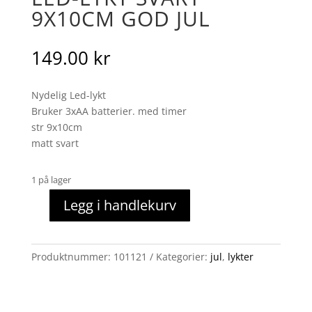
9X10CM GOD JUL
149.00
kr
Nydelig Led-lykt
Bruker 3xAA batterier. med timer
str 9x10cm
matt svart
1 på lager
Legg i handlekurv
Led-
lykt
svart
Produktnummer:
101121
Kategorier:
jul
,
lykter
9x10cm
God
jul
antall