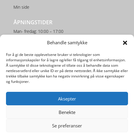
Min side
ÅPNINGSTIDER
Man- fredag: 10:00 – 17:00
Lørdag: 10:00 – 16:00
Behandle samtykke
For å gi de beste opplevelsene bruker vi teknologier som
SOSIALE MEDIER
informasjonskapsler for å lagre og/eller få tilgang til enhetsinformasjon.
Å samtykke til disse teknologiene vil tillate oss å behandle data som
nettleseratferd eller unike ID-er på dette nettstedet. Å ikke samtykke eller
trekke tilbake samtykke kan ha negativ innvirkning på visse egenskaper
og funksjoner.
Aksepter
Utviklet av
Digipos AS
Benekte
Se preferanser