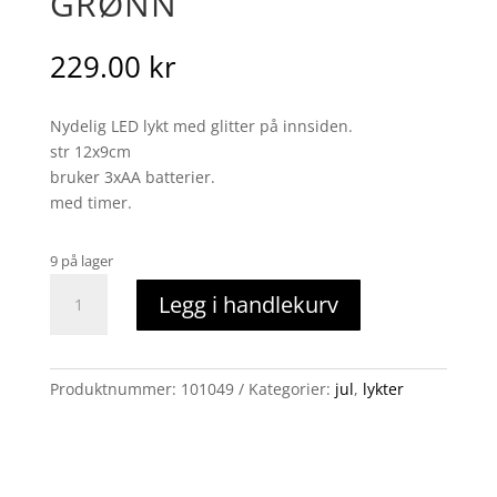
GRØNN
229.00
kr
Nydelig LED lykt med glitter på innsiden.
str 12x9cm
bruker 3xAA batterier.
med timer.
9 på lager
LED
Legg i handlekurv
lykt
med
glitter
grønn
Produktnummer:
101049
Kategorier:
jul
,
lykter
antall