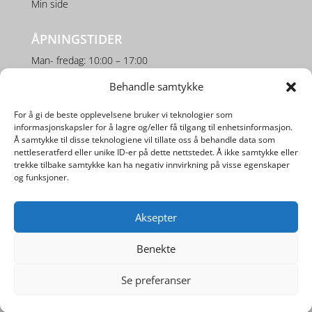
Min side
ÅPNINGSTIDER
Man- fredag: 10:00 – 17:00
Lørdag: 10:00 – 16:00
Behandle samtykke
For å gi de beste opplevelsene bruker vi teknologier som
SOSIALE MEDIER
informasjonskapsler for å lagre og/eller få tilgang til enhetsinformasjon.
Å samtykke til disse teknologiene vil tillate oss å behandle data som
nettleseratferd eller unike ID-er på dette nettstedet. Å ikke samtykke eller
trekke tilbake samtykke kan ha negativ innvirkning på visse egenskaper
og funksjoner.
Aksepter
Utviklet av
Digipos AS
Benekte
Se preferanser