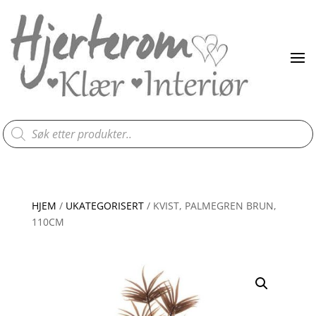
Products
search
HJEM
/
UKATEGORISERT
/ KVIST, PALMEGREN BRUN,
110CM