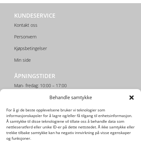
KUNDESERVICE
Kontakt oss
Personvern
Kjøpsbetingelser
Min side
ÅPNINGSTIDER
Man- fredag: 10:00 – 17:00
Lørdag: 10:00 – 16:00
Behandle samtykke
For å gi de beste opplevelsene bruker vi teknologier som
SOSIALE MEDIER
informasjonskapsler for å lagre og/eller få tilgang til enhetsinformasjon.
Å samtykke til disse teknologiene vil tillate oss å behandle data som
nettleseratferd eller unike ID-er på dette nettstedet. Å ikke samtykke eller
trekke tilbake samtykke kan ha negativ innvirkning på visse egenskaper
og funksjoner.