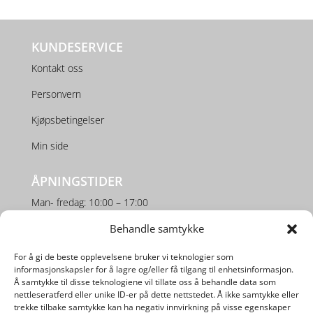
KUNDESERVICE
Kontakt oss
Personvern
Kjøpsbetingelser
Min side
ÅPNINGSTIDER
Man- fredag: 10:00 – 17:00
Lørdag: 10:00 – 16:00
Behandle samtykke
For å gi de beste opplevelsene bruker vi teknologier som
SOSIALE MEDIER
informasjonskapsler for å lagre og/eller få tilgang til enhetsinformasjon.
Å samtykke til disse teknologiene vil tillate oss å behandle data som
nettleseratferd eller unike ID-er på dette nettstedet. Å ikke samtykke eller
trekke tilbake samtykke kan ha negativ innvirkning på visse egenskaper