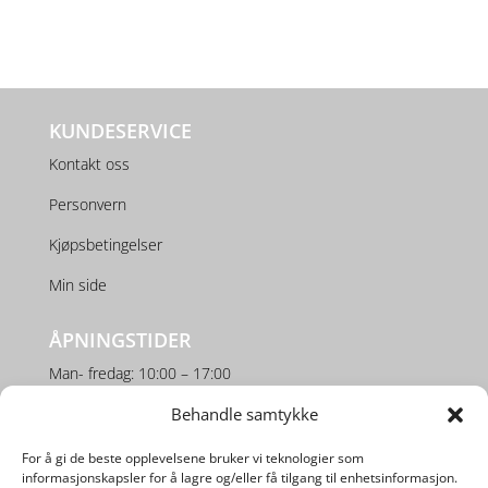
KUNDESERVICE
Kontakt oss
Personvern
Kjøpsbetingelser
Min side
ÅPNINGSTIDER
Man- fredag: 10:00 – 17:00
Lørdag: 10:00 – 16:00
Behandle samtykke
For å gi de beste opplevelsene bruker vi teknologier som
SOSIALE MEDIER
informasjonskapsler for å lagre og/eller få tilgang til enhetsinformasjon.