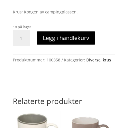
Krus; Kongen av campingplassen.
18 på lager
krus
Legg i handlekurv
kongen
av
campingplassen
antall
Produktnummer:
100358
Kategorier:
Diverse
,
krus
Relaterte produkter