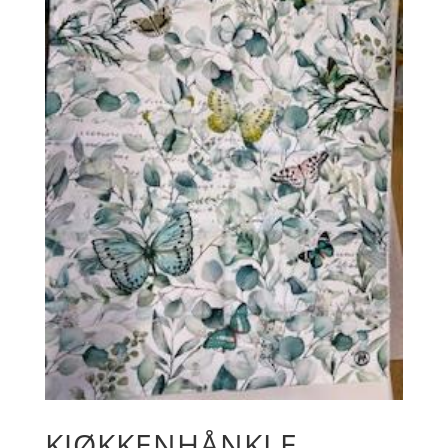
KJØKKENHÅNKLE,