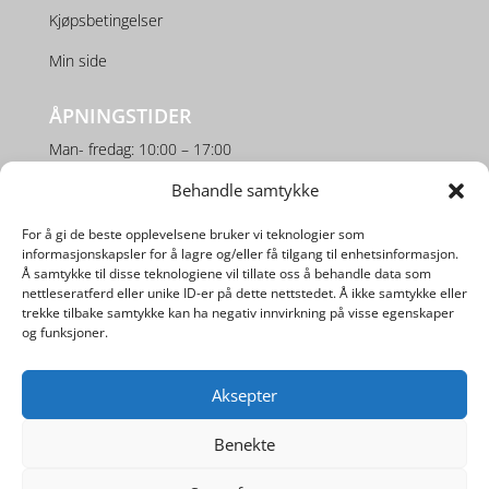
Kjøpsbetingelser
Min side
ÅPNINGSTIDER
Man- fredag: 10:00 – 17:00
Lørdag: 10:00 – 16:00
Behandle samtykke
For å gi de beste opplevelsene bruker vi teknologier som
SOSIALE MEDIER
informasjonskapsler for å lagre og/eller få tilgang til enhetsinformasjon.
Å samtykke til disse teknologiene vil tillate oss å behandle data som
nettleseratferd eller unike ID-er på dette nettstedet. Å ikke samtykke eller
trekke tilbake samtykke kan ha negativ innvirkning på visse egenskaper
og funksjoner.
Aksepter
Utviklet av
Digipos AS
Benekte