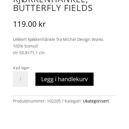
BUTTERFLY FIELDS
119.00
kr
Lekkert kjøkkenhånkle fra Michel Design Works
100% bomull
str 50,8×71,1 cm
4 på lager
Kjøkkenhånkle,
Legg i handlekurv
butterfly
fields
antall
Produktnummer:
102205
Kategori:
Ukategorisert