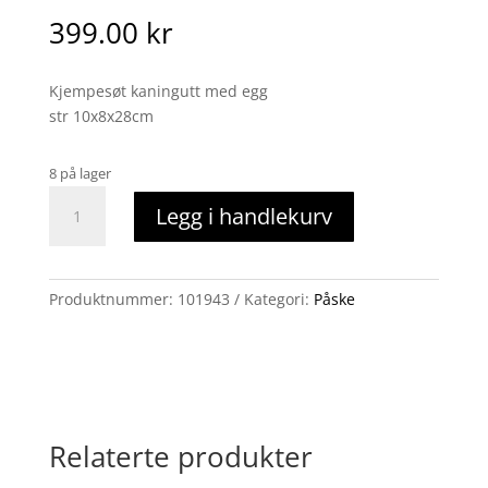
399.00
kr
Kjempesøt kaningutt med egg
str 10x8x28cm
8 på lager
Kaningutt
Legg i handlekurv
med
egg
antall
Produktnummer:
101943
Kategori:
Påske
Relaterte produkter