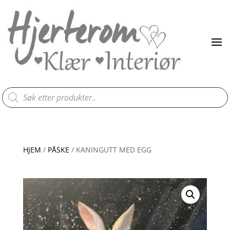
Products
search
HJEM
/
PÅSKE
/ KANINGUTT MED EGG