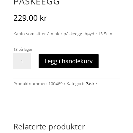
PÅSKEEGG
229.00
kr
Kanin som sitter å maler påskeegg. høyde 13,5cm
13 på lager
Kanin
Legg i handlekurv
maler
påskeegg
antall
Produktnummer:
100469
Kategori:
Påske
Relaterte produkter