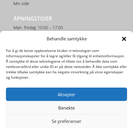
Min side
ÅPNINGSTIDER
Man- fredag: 10:00 – 17:00
Lørdag: 10:00 – 16:00
Behandle samtykke
For å gi de beste opplevelsene bruker vi teknologier som
SOSIALE MEDIER
informasjonskapsler for å lagre og/eller få tilgang til enhetsinformasjon.
Å samtykke til disse teknologiene vil tillate oss å behandle data som
nettleseratferd eller unike ID-er på dette nettstedet. Å ikke samtykke eller
trekke tilbake samtykke kan ha negativ innvirkning på visse egenskaper
og funksjoner.
Aksepter
Utviklet av
Digipos AS
Benekte
Se preferanser