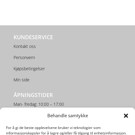
KUNDESERVICE
Kontakt oss
Personvern
Kjøpsbetingelser
Min side
ÅPNINGSTIDER
Man- fredag: 10:00 – 17:00
Behandle samtykke
Lørdag: 10:00 – 16:00
For å gi de beste opplevelsene bruker vi teknologier som
SOSIALE MEDIER
informasjonskapsler for å lagre og/eller få tilgang til enhetsinformasjon.