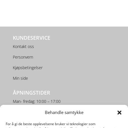
KUNDESERVICE
Kontakt oss
Personvern
Kjøpsbetingelser
Min side
ÅPNINGSTIDER
Man- fredag: 10:00 – 17:00
Lørdag: 10:00 – 16:00
Behandle samtykke
For å gi de beste opplevelsene bruker vi teknologier som
SOSIALE MEDIER