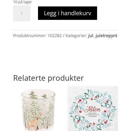
10 på lager
Juletrepynt
Legg i handlekurv
Manchester
City
bamse
antall
Produktnummer:
102282
Kategorier:
jul
,
juletrepynt
Relaterte produkter