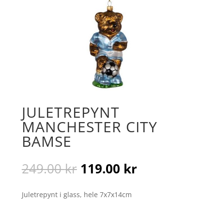
JULETREPYNT
MANCHESTER CITY
BAMSE
Opprinnelig
Nåværende
249.00
kr
119.00
kr
pris
pris
var:
er:
Juletrepynt i glass, hele 7x7x14cm
249.00 kr.
119.00 kr.