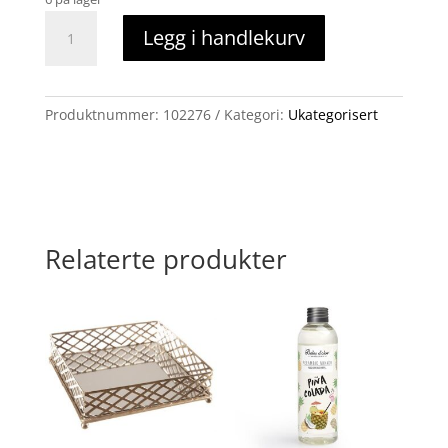
Fotoramme,
Legg i handlekurv
tre
mørk
brun
antall
Produktnummer:
102276
Kategori:
Ukategorisert
Relaterte produkter