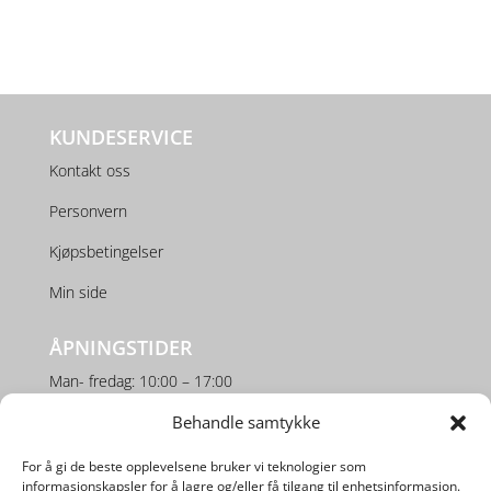
KUNDESERVICE
Kontakt oss
Personvern
Kjøpsbetingelser
Min side
ÅPNINGSTIDER
Man- fredag: 10:00 – 17:00
Lørdag: 10:00 – 16:00
Behandle samtykke
For å gi de beste opplevelsene bruker vi teknologier som
SOSIALE MEDIER
informasjonskapsler for å lagre og/eller få tilgang til enhetsinformasjon.