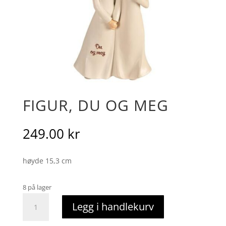
FIGUR, DU OG MEG
249.00
kr
høyde 15,3 cm
8 på lager
figur,
Legg i handlekurv
du
og