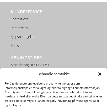
KUNDESERVICE
Kontakt oss
Personvern
Kjøpsbetingelser
Min side
ÅPNINGSTIDER
Man- fredag: 10:00 – 17:00
Lørdag: 10:00 – 16:00
Behandle samtykke
For å gi de beste opplevelsene bruker vi teknologier som
SOSIALE MEDIER
informasjonskapsler for å lagre og/eller få tilgang til enhetsinformasjon.
Å samtykke til disse teknologiene vil tillate oss å behandle data som
nettleseratferd eller unike ID-er på dette nettstedet. Å ikke samtykke eller
trekke tilbake samtykke kan ha negativ innvirkning på visse egenskaper
og funksjoner.