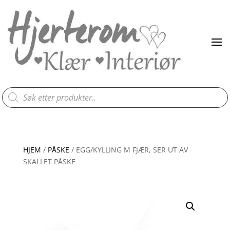
Products
search
HJEM
/
PÅSKE
/ EGG/KYLLING M FJÆR, SER UT AV
SKALLET PÅSKE