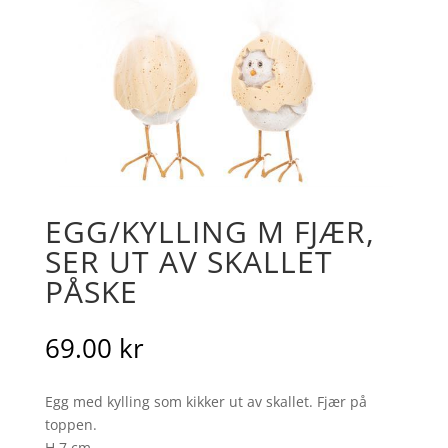
EGG/KYLLING M FJÆR,
SER UT AV SKALLET
PÅSKE
69.00
kr
Egg med kylling som kikker ut av skallet. Fjær på
toppen.
H 7 cm