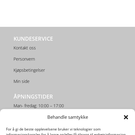
KUNDESERVICE
Kontakt oss
Personvern
Kjøpsbetingelser
Min side
ÅPNINGSTIDER
Man- fredag: 10:00 – 17:00
Behandle samtykke
Lørdag: 10:00 – 16:00
For å gi de beste opplevelsene bruker vi teknologier som
SOSIALE MEDIER
informasjonskapsler for å lagre og/eller få tilgang til enhetsinformasjon.