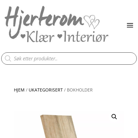
Products
search
HJEM
/
UKATEGORISERT
/ BOKHOLDER