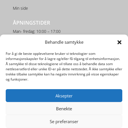
Min side
ÅPNINGSTIDER
Man- fredag: 10:00 – 17:00
Lørdag: 10:00 – 16:00
Behandle samtykke
For å gi de beste opplevelsene bruker vi teknologier som
SOSIALE MEDIER
informasjonskapsler for å lagre og/eller få tilgang til enhetsinformasjon.
Å samtykke til disse teknologiene vil tillate oss å behandle data som
nettleseratferd eller unike ID-er på dette nettstedet. Å ikke samtykke eller
trekke tilbake samtykke kan ha negativ innvirkning på visse egenskaper
og funksjoner.
Aksepter
Utviklet av
Digipos AS
Benekte
Se preferanser