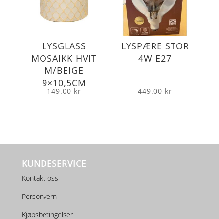
LYSGLASS
LYSPÆRE STOR
MOSAIKK HVIT
4W E27
M/BEIGE
9×10,5CM
149.00
kr
449.00
kr
KUNDESERVICE
Kontakt oss
Personvern
Kjøpsbetingelser