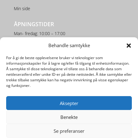
Min side
ÅPNINGSTIDER
Man- fredag: 10:00 – 17:00
Lørdag: 10:00 – 16:00
Behandle samtykke
For å gi de beste opplevelsene bruker vi teknologier som
SOSIALE MEDIER
informasjonskapsler for å lagre og/eller få tilgang til enhetsinformasjon.
Å samtykke til disse teknologiene vil tillate oss å behandle data som
nettleseratferd eller unike ID-er på dette nettstedet. Å ikke samtykke eller
trekke tilbake samtykke kan ha negativ innvirkning på visse egenskaper
og funksjoner.
Aksepter
Utviklet av
Digipos AS
Benekte
Se preferanser