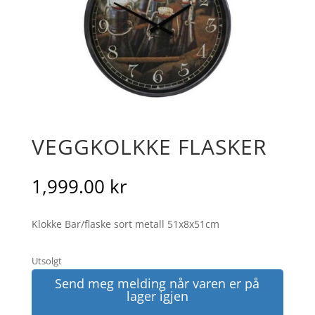
VEGGKOLKKE FLASKER
1,999.00
kr
Klokke Bar/flaske sort metall 51x8x51cm
Utsolgt
Send meg melding når varen er på
lager igjen