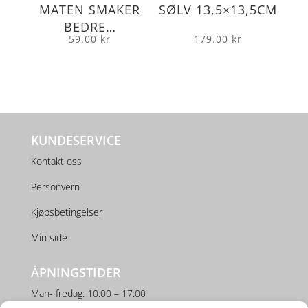
MATEN SMAKER
SØLV 13,5×13,5CM
BEDRE…
59.00
kr
179.00
kr
KUNDESERVICE
Kontakt oss
Personvern
Kjøpsbetingelser
Min side
ÅPNINGSTIDER
Man- fredag: 10:00 – 17:00