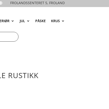
FROLANDSSENTERET 5, FROLAND

ERIØR
JUL
PÅSKE
KRUS
E RUSTIKK
.