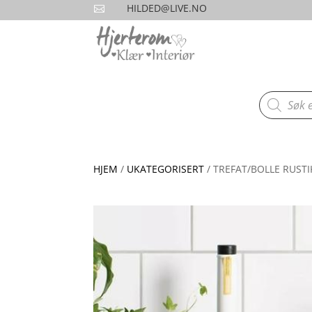
HILDED@LIVE.NO

Products
search
HJEM
/
UKATEGORISERT
/ TREFAT/BOLLE RUSTI