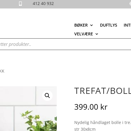
412 40 932

BØKER
DUFTLYS
INT
VELVÆRE
KK
TREFAT/BOLL
399.00
kr
Nydelig håndlaget bolle i tre
str 30x8cm