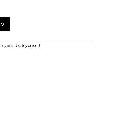
rv
tegori:
Ukategorisert