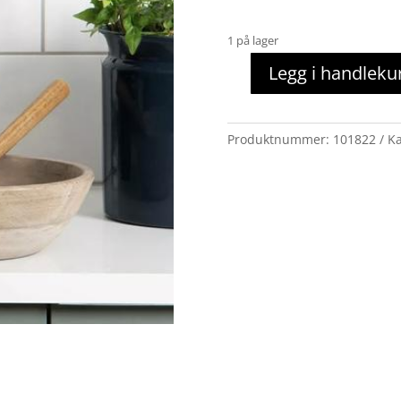
1 på lager
Legg i handleku
Trefat/bolle
rustikk
antall
Produktnummer:
101822
Ka