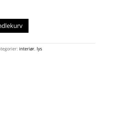
ndlekurv
tegorier:
interiør
,
lys