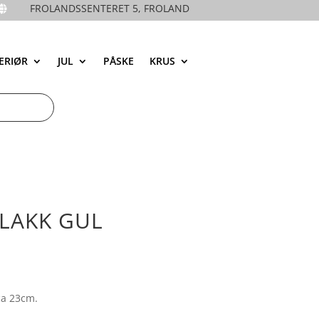
FROLANDSSENTERET 5, FROLAND

ERIØR
JUL
PÅSKE
KRUS
 LAKK GUL
ca 23cm.