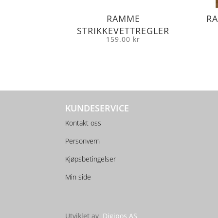
RAMME
RA
STRIKKEVETTREGLER
159.00
kr
KUNDESERVICE
Kontakt oss
Personvern
Kjøpsbetingelser
Min side
Utviklet av
Digipos AS