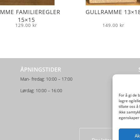
MME FAMILIEREGLER
GULLRAMME 13×1
15×15
129.00
kr
149.00
kr
ÅPNINGSTIDER
Man- fredag: 10:00 – 17:00
Lørdag: 10:00 – 16:00
For å gi de 
lagre og/ell
tillate oss 
ikke samtykk
egenskaper 
Ak