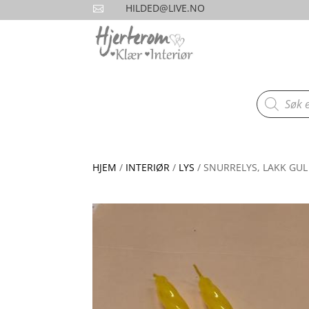
HILDED@LIVE.NO

Products
search
HJEM
/
INTERIØR
/
LYS
/ SNURRELYS, LAKK GUL