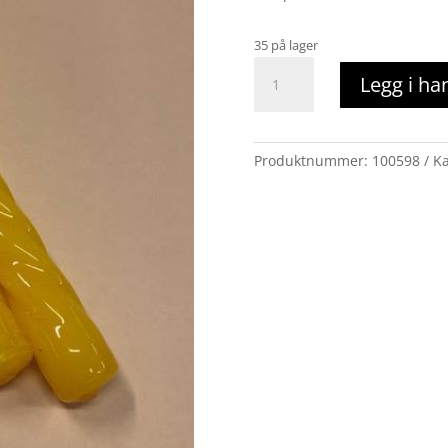
35 på lager
Snurrelys,
Legg i ha
lakk
gul
antall
Produktnummer:
100598
Ka