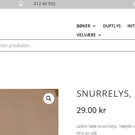
412 40 932

BØKER
DUFTLYS
INT
VELVÆRE
SNURRELYS,
29.00
kr
Lekre lakk-snurrelys. Høyde 
Pris pr.stk