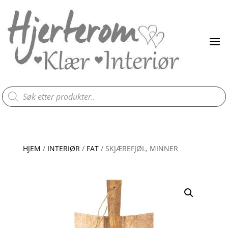
Products
search
HJEM
/
INTERIØR
/
FAT
/ SKJÆREFJØL, MINNER