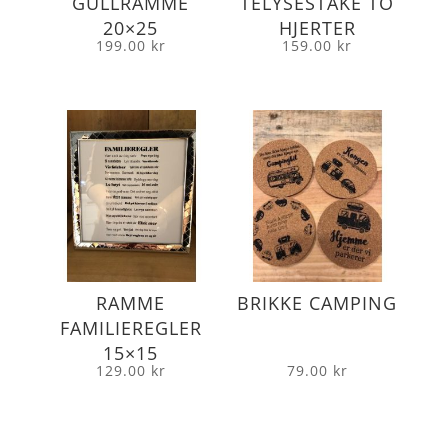
GULLRAMME
TELYSESTAKE TO
20×25
HJERTER
199.00
kr
159.00
kr
RAMME
BRIKKE CAMPING
FAMILIEREGLER
15×15
129.00
kr
79.00
kr