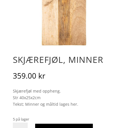
SKJÆREFJØL, MINNER
359.00
kr
Skjærefjøl med oppheng.
Str 40x25x2cm
Tekst; Minner og måltid lages her.
5 på lager
Skjærefjøl,