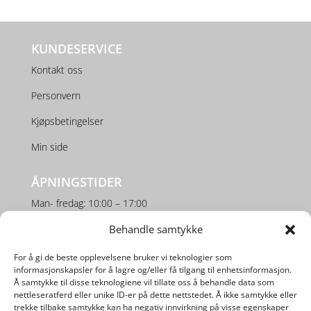
KUNDESERVICE
Kontakt oss
Personvern
Kjøpsbetingelser
Min side
ÅPNINGSTIDER
Man- fredag: 10:00 – 17:00
Behandle samtykke
Lørdag: 10:00 – 16:00
For å gi de beste opplevelsene bruker vi teknologier som
SOSIALE MEDIER
informasjonskapsler for å lagre og/eller få tilgang til enhetsinformasjon.
Å samtykke til disse teknologiene vil tillate oss å behandle data som
nettleseratferd eller unike ID-er på dette nettstedet. Å ikke samtykke eller
trekke tilbake samtykke kan ha negativ innvirkning på visse egenskaper