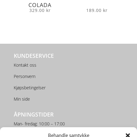
COLADA
329.00
kr
189.00
kr
KUNDESERVICE
Kontakt oss
Personvern
Kjøpsbetingelser
Min side
ÅPNINGSTIDER
Man- fredag: 10:00 – 17:00
Lørdag: 10:00 – 16:00
Behandle samtykke