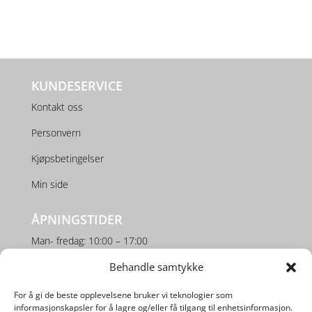
KUNDESERVICE
Kontakt oss
Personvern
Kjøpsbetingelser
Min side
ÅPNINGSTIDER
Man- fredag: 10:00 – 17:00
Behandle samtykke
Lørdag: 10:00 – 16:00
For å gi de beste opplevelsene bruker vi teknologier som
SOSIALE MEDIER
informasjonskapsler for å lagre og/eller få tilgang til enhetsinformasjon.